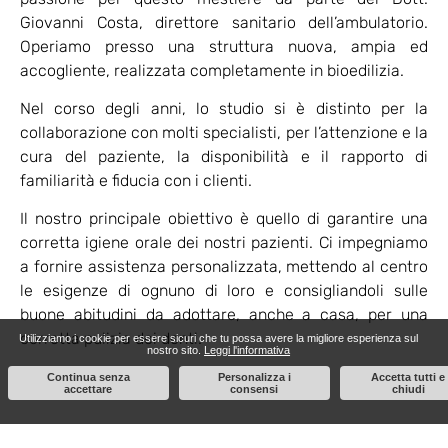
Giovanni Costa, direttore sanitario dell’ambulatorio.
Operiamo presso una struttura nuova, ampia ed
accogliente, realizzata completamente in bioedilizia.
Nel corso degli anni, lo studio si è distinto per la
collaborazione con molti specialisti, per l’attenzione e la
cura del paziente, la disponibilità e il rapporto di
familiarità e fiducia con i clienti.
Il nostro principale obiettivo è quello di garantire una
corretta igiene orale dei nostri pazienti. Ci impegniamo
a fornire assistenza personalizzata, mettendo al centro
le esigenze di ognuno di loro e consigliandoli sulle
buone abitudini da adottare, anche a casa, per una
corretta pulizia dei denti.
Utilizziamo i cookie per essere sicuri che tu possa avere la migliore esperienza sul
nostro sito.
Leggi l'informativa
Continua senza
Personalizza i
Accetta tutti e
accettare
consensi
chiudi